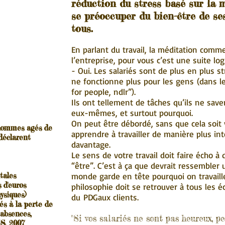
réduction du stress basé sur la m
se préoccuper du bien-être de ses
tous.
En parlant du travail, la méditation comm
l’entreprise, pour vous c’est une suite log
- Oui. Les salariés sont de plus en plus str
ne fonctionne plus pour les gens (dans l
for people, ndlr”).
Ils ont tellement de tâches qu’ils ne saven
eux-mêmes, et surtout pourquoi.
On peut être débordé, sans que cela soit v
hommes agés de
apprendre à travailler de manière plus in
 déclarent
davantage.
Le sens de votre travail doit faire écho à
“être”. C’est à ça que devrait ressembler 
tales
monde garde en tête pourquoi on travaille
 d'euros
philosophie doit se retrouver à tous les é
ysiques)
du PDGaux clients.
és à la perte de
 absences,
"Si vos salariés ne sont pas heureux, p
S, 2007