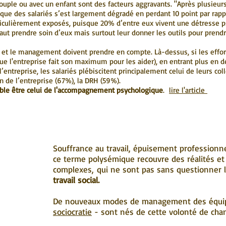
en couple ou avec un enfant sont des facteurs aggravants. "Après plusi
gique des salariés s’est largement dégradé en perdant 10 point par rappo
ticulièrement exposés, puisque 20% d’entre eux vivent une détresse p
l faut prendre soin d’eux mais surtout leur donner les outils pour prend
ses et le management doivent prendre en compte. Là-dessus, si les effo
que l'entreprise fait son maximum pour les aider), en entrant plus en dé
l’entreprise, les salariés plébiscitent principalement celui de leurs co
on de l’entreprise (67%), la DRH (59%).
le être celui de l'accompagnement psychologique
.
lire l'article
Souffrance au travail, épuisement professionne
ce terme polysémique recouvre des réalités e
complexes, qui ne sont pas sans questionner 
travail social.
De nouveaux modes de management des équi
sociocratie
- sont nés de cette volonté de ch