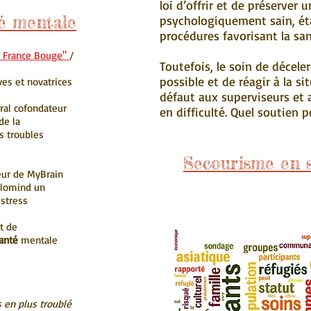
loi d’offrir et de préserver u
é mentale
psychologiquement sain, éta
procédures favorisant la san
a France Bouge"
/
Toutefois, le soin de décel
possible et de réagir à la si
ves et novatrices
défaut aux superviseurs et 
éral cofondateur
en difficulté. Quel soutien p
de la
s troubles
Secourisme en 
eur de MyBrain
elomind un
istress
t de
santé
mentale
s en plus troublé