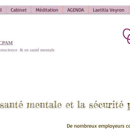
l
Cabinet
Méditation
AGENDA
Laetitia Veyron
 CPAM
 conscience
&
en santé mentale
santé mentale et la sécurité
De nombreux employeurs con