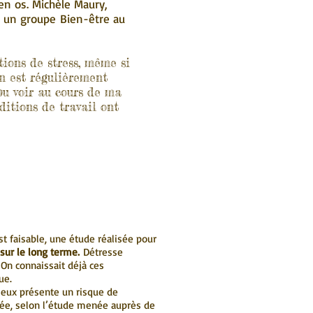
 en os. Michèle Maury,
é un groupe Bien-être au
tions de stress, même si
 On est régulièrement
 pu voir au cours de ma
nditions de travail ont
t faisable, une étude réalisée pour
sur le long terme.
Détresse
On connaissait déjà ces
ue.
 eux présente un risque de
dée, selon l’étude menée auprès de