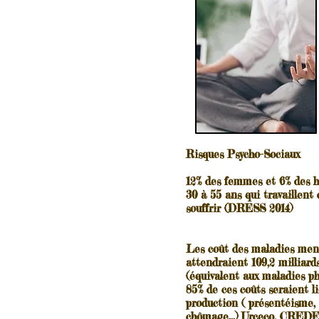
Risques Psycho-Sociaux
12% des femmes et 6% des 
30 à 55 ans qui travaillent
souffrir (DRESS 2014)
Les coût des maladies men
attendraient 109,2 milliards
(équivalent aux maladies ph
85% de ces coûts seraient li
production ( présentéisme,
chômage...) Urceco, CREDE