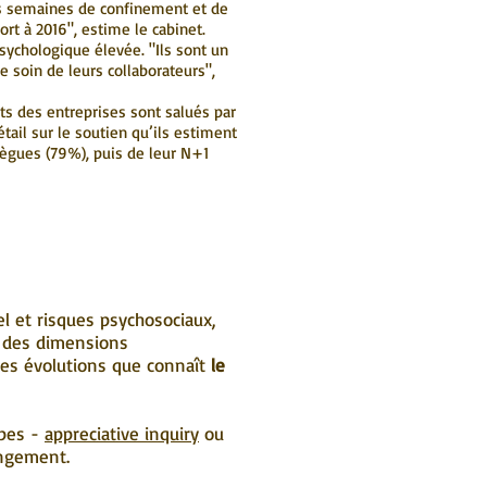
eurs semaines de confinement et de
rt à 2016", estime le cabinet.
sychologique élevée. "Ils sont un
re soin de leurs collaborateurs",
rts des entreprises sont salués par
tail sur le soutien qu’ils estiment
llègues (79%), puis de leur N+1
l et risques psychosociaux,
t des dimensions
les évolutions que connaît
le
pes -
appreciative inquiry
ou
angement.