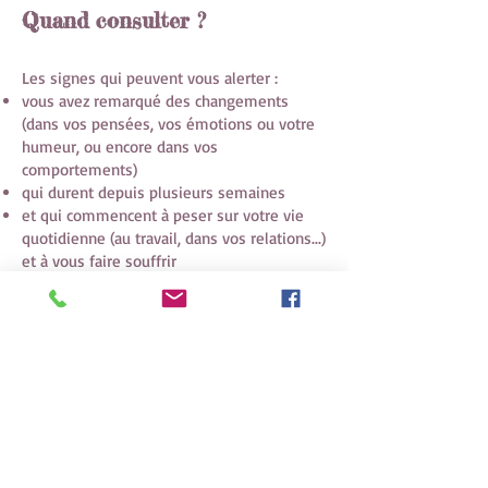
Quand consulter ?
Les signes qui peuvent vous alerter :
vous avez remarqué des changements
(dans vos pensées, vos émotions ou votre
humeur, ou encore dans vos
comportements)
qui durent depuis plusieurs semaines
et qui commencent à peser sur votre vie
quotidienne (au travail, dans vos relations...)
et à vous faire souffrir
Si vous êtes dans cette situation, il peut
s'agir des symptômes d’un trouble
psychique tel que anxiété, dépression,
burnout...
Vous pouvez en parler à un médecin
généraliste, un psychiatre, ou un
psychologue.