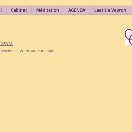
l
Cabinet
Méditation
AGENDA
Laetitia Veyron
 CPAM
 conscience
&
en santé mentale