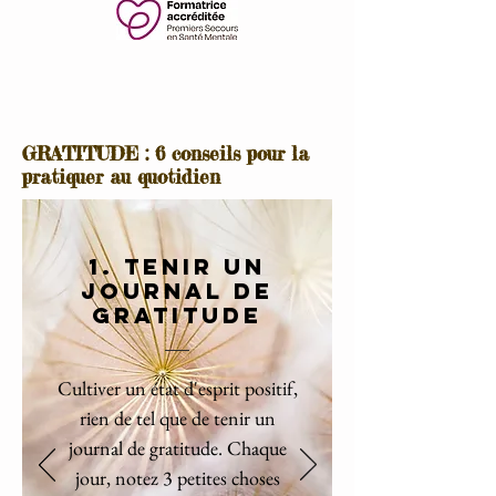
GRATITUDE : 6 conseils pour la
pratiquer au quotidien
1. Tenir un
journal de
gratitude
Cultiver un
état d'esprit positif
,
rien de tel que de tenir un
journal de gratitude. Chaque
jour, notez 3 petites choses