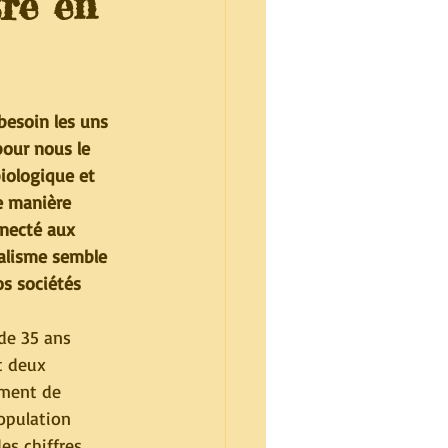
tre en
besoin les uns 
pour nous le 
iologique et 
e manière 
necté aux 
ualisme semble 
os sociétés 
de 35 ans 
t deux 
iment de 
opulation 
es chiffres 