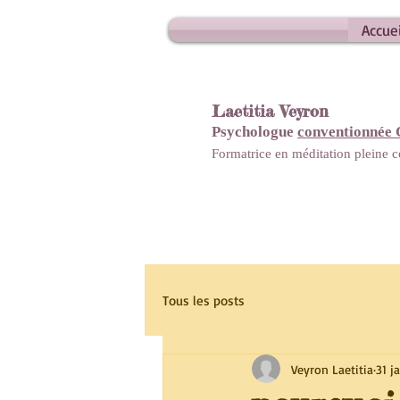
Accuei
Laetitia Veyron
Psychologue
conventionnée
Formatrice en méditation pleine
Tous les posts
Veyron Laetitia
31 j