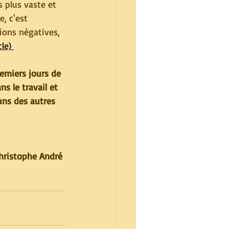
s plus vaste et 
, c'est 
ons négatives, 
cle) 
emiers jours de 
s le travail et 
uns des autres 
hristophe André