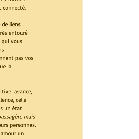
t connecté.
 de liens 
très entouré 
 qui vous 
ns 
ennent pas vos 
ue la 
itive  avance, 
lence, celle 
as un état 
assagère mais 
eurs personnes.  
d'amour un 