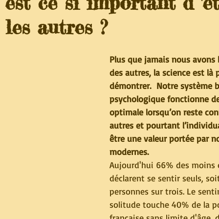
est ce si important d 'ê
 les autres ?
Plus que jamais nous avons 
des autres, la science est là 
démontrer.  Notre système b
psychologique fonctionne d
optimale lorsqu’on reste con
autres et pourtant l’individ
être une valeur portée par n
modernes.  
Aujourd'hui 66% des moins 
déclarent se sentir seuls, soi
personnes sur trois. Le sent
solitude touche 40% de la p
française sans limite d'âge, d