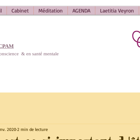
l
Cabinet
Méditation
AGENDA
Laetitia Veyron
 CPAM
 conscience
&
en santé mentale
anv. 2020
2 min de lecture