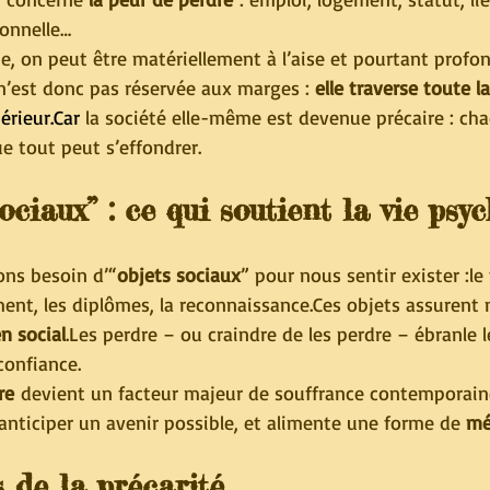
ionnelle…
he, on peut être matériellement à l’aise et pourtant prof
 n’est donc pas réservée aux marges : 
elle traverse toute l
érieur.Car
 la société elle-même est devenue précaire : cha
e tout peut s’effondrer.
ociaux” : ce qui soutient la vie psy
ons besoin d’“
objets sociaux
” pour nous sentir exister :le t
ment, les diplômes, la reconnaissance.Ces objets assurent 
en social
.Les perdre – ou craindre de les perdre – ébranle 
 confiance.
re
 devient un facteur majeur de souffrance contemporaine.
’anticiper un avenir possible, et alimente une forme de 
mé
 de la précarité