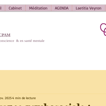
l
Cabinet
Méditation
AGENDA
Laetitia Veyron
 CPAM
 conscience
&
en santé mentale
ov. 2025
4 min de lecture