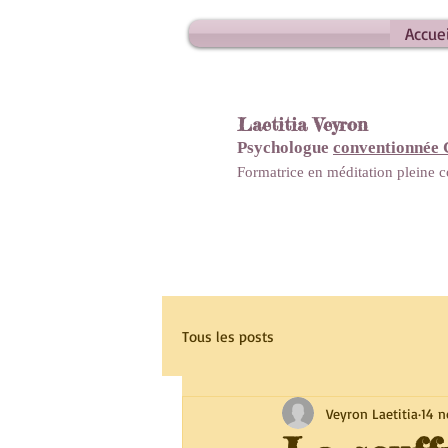
Accuei
Laetitia Veyron
Psychologue
conventionnée
Formatrice en méditation pleine
Tous les posts
Veyron Laetitia
14 n