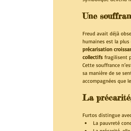
Une souffran
Freud avait déjà obs
humaines est la plus d
précarisation croissa
collectifs
 fragilisent
Cette souffrance n’e
sa manière de se senti
accompagnées que les
La précarité
Furtos distingue avec
La pauvreté conc
La précarité, ell