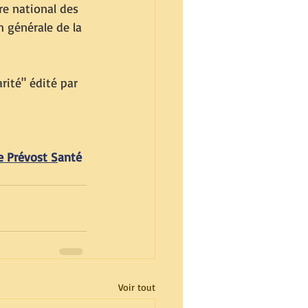
re national des 
 générale de la 
rité" édité par 
e Prévost S
anté 
Voir tout