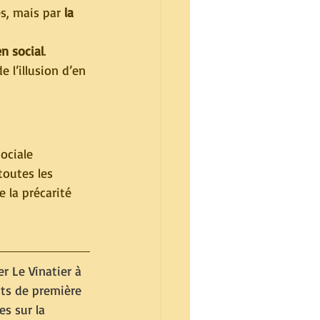
s, mais par 
la 
en social
. 
 l’illusion d’en 
ociale 
 toutes les 
 la précarité 
r Le Vinatier à 
nts de première 
s sur la 