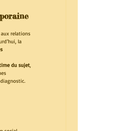
mporaine
 aux relations 
rd’hui, la 
s 
ntime du sujet
, 
nes 
diagnostic.
n social, 