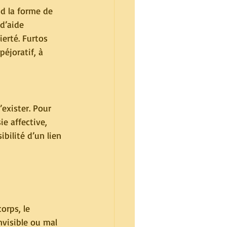
nd la forme de 
 d’aide 
erté. Furtos 
péjoratif, à 
’exister. Pour 
ie affective, 
ibilité d’un lien 
orps, le 
visible ou mal 