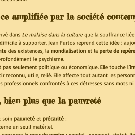
ce amplifiée par la société conte
ervé dans 
Le malaise dans la culture
 que la souffrance liée
ifficile à supporter. Jean Furtos reprend cette idée : aujou
nte
 des existences, la 
mondialisation
 et la 
perte de repère
 profondément le psychisme.
st pas seulement politique ou économique. Elle touche 
l’i
r reconnu, utile, relié. Elle affecte tout autant les person
 professionnels confrontés à ces détresses sans mots ni 
, bien plus que la pauvreté
 soin 
pauvreté
 et 
précarité
 :
erne un seuil matériel.
e, concerne 
la peur de perdre
 : emploi, logement, statut, lie