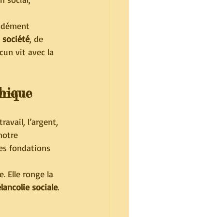
ondément 
a société
, de 
cun vit avec la 
chique
ravail, l’argent, 
notre 
les fondations 
 Elle ronge la 
lancolie sociale
.