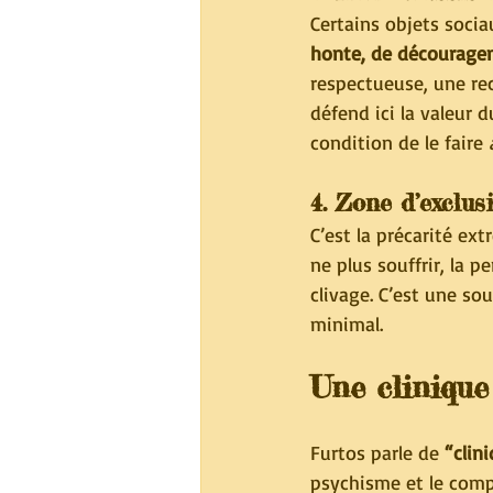
Certains objets socia
honte, de découragem
respectueuse, une rec
défend ici la valeur 
condition de le faire 
4. 
Zone d’exclus
C’est la précarité ext
ne plus souffrir, la 
clivage. C’est une sou
minimal.
Une clinique
Furtos parle de 
“clini
psychisme et le comp