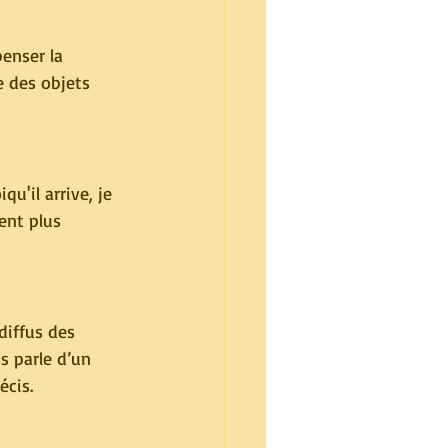
enser la 
e des objets 
u'il arrive, je 
ent plus 
 diffus des 
s parle d’un 
écis.