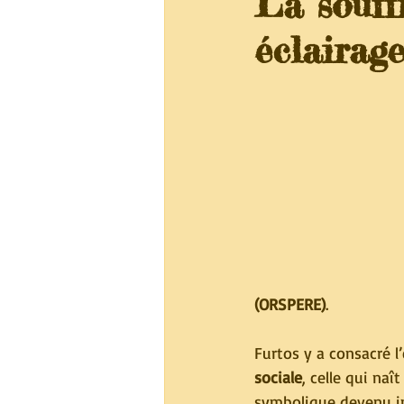
La souff
éclairag
(ORSPERE)
.
Furtos y a consacré l
sociale
, celle qui na
symbolique devenu in