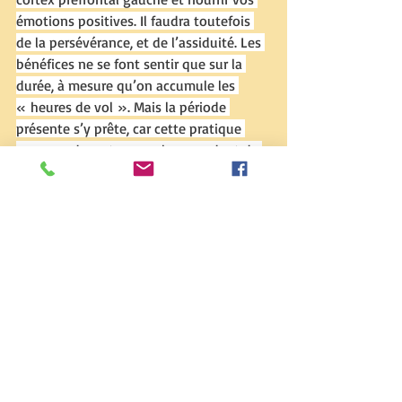
émotions positives. Il faudra toutefois 
de la persévérance, et de l’assiduité. Les 
bénéfices ne se font sentir que sur la 
durée, à mesure qu’on accumule les 
« heures de vol ». Mais la période 
présente s’y prête, car cette pratique 
suppose de rester au calme pendant de 
longues heures. Nous recommandons 
pour cela le très bon ouvrage 
d’introduction de Christophe 
André, 
Méditer jour après jour.
 Muscler 
son optimisme, c’est muscler son espoir, 
et se préparer à être plus résilient à la 
sortie de cette épreuve. lire l'intégralité 
de l'
article par Cerveau&psycho